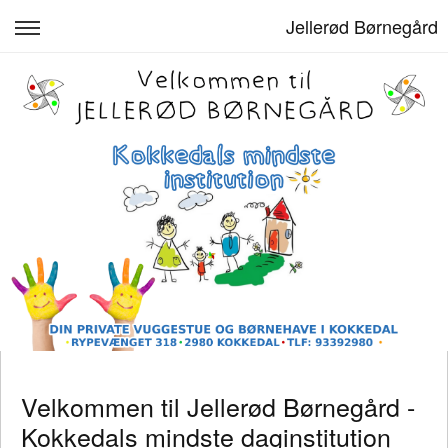
Jellerød Børnegård
Jellerød Børnegård
Opskrivning & Priser
Køkkenet
Kontakt, åbningstider og lukkedage
Bestyrelse, Politikker & Rapporter
Årshjul og praktisk info
Log ind
Velkommen til Jellerød Børnegård -
Kokkedals mindste daginstitution