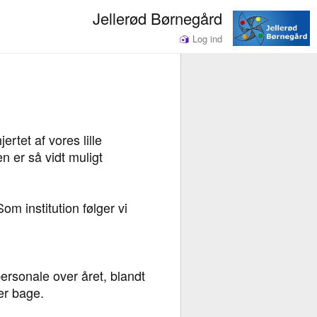
Jellerød Børnegård
Log ind
rtet af vores lille
 er så vidt muligt
m institution følger vi
rsonale over året, blandt
ler bage.