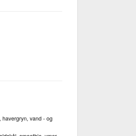
, havergryn, vand - og
.
koldskål, smoothie, ymer