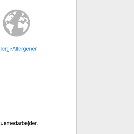
llergi/Allergener
stuemedarbejder.