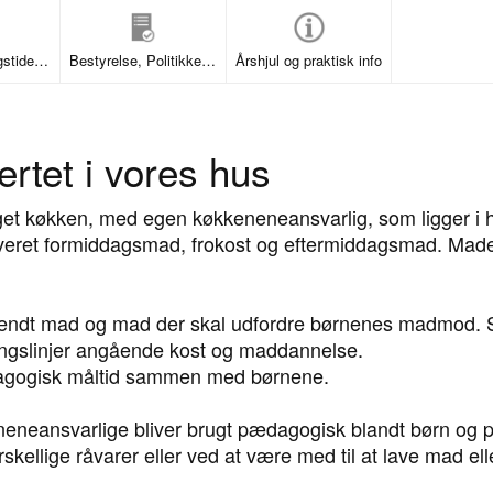
Kontakt, åbningstider og lukkedage
Bestyrelse, Politikker & Rapporter
Årshjul og praktisk info
ertet i vores hus
et køkken, med egen køkkeneneansvarlig, som ligger i hje
rveret formiddagsmad, frokost og eftermiddagsmad. Maden
kendt mad og mad der skal udfordre børnenes madmod. So
ngslinjer angående kost og maddannelse.
dagogisk måltid sammen med børnene.
eneansvarlige bliver brugt pædagogisk blandt børn og pe
skellige råvarer eller ved at være med til at lave mad el