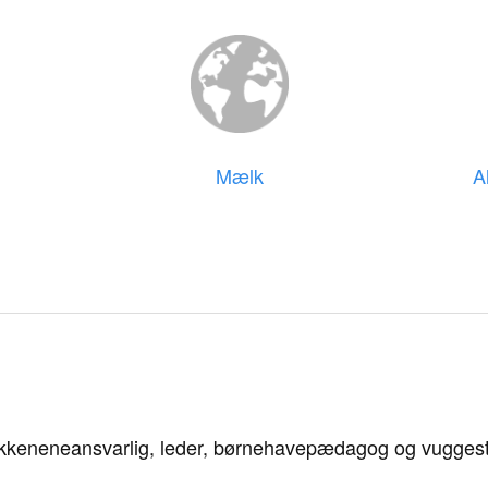
Mælk
A
køkkeneneansvarlig, leder, børnehavepædagog og vugge