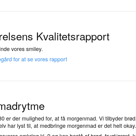
elsens Kvalitetsrapport
finde vores smiley.
gård for at se vores rapport
madrytme
30 er der mulighed for, at få morgenmad. Vi tilbyder brød
elv har lyst til, at medbringe morgenmad er det helt okay
erveres omkring kl. 9 og kan bestå af brød, frugt/grønt, 