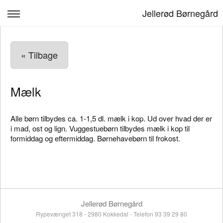
Jellerød Børnegård
Jellerød Børnegård
« Tilbage
Opskrivning & Priser
Køkkenet
Mælk
Kontakt, åbningstider og lukkedage
Alle børn tilbydes ca. 1-1,5 dl. mælk i kop. Ud over hvad der er
Bestyrelse, Politikker & Rapporter
i mad, ost og lign. Vuggestuebørn tilbydes mælk i kop til
formiddag og eftermiddag. Børnehavebørn til frokost.
Årshjul og praktisk info
Log ind
Jellerød Børnegård
Rypevænget 318 - 2980 Kokkedal - Telefon 93 39 29 80