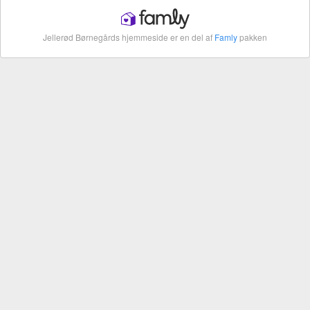
Jellerød Børnegårds hjemmeside er en del af
Famly
pakken